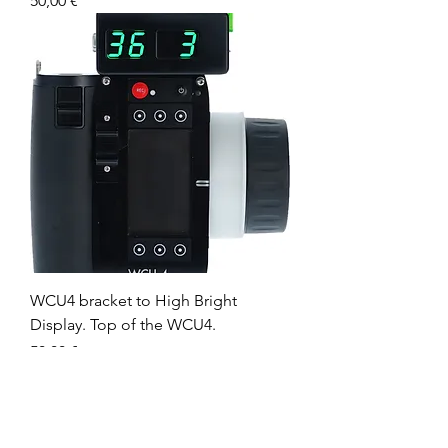
50,00 €
WCU4 bracket to High Bright
Display. Top of the WCU4.
Prix
50,00 €