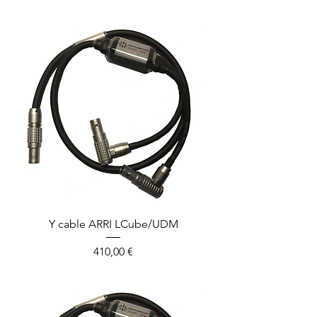
Y cable ARRI LCube/UDM
Prix
410,00 €