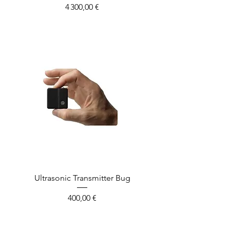
Prix
4 300,00 €
Ultrasonic Transmitter Bug
Prix
400,00 €