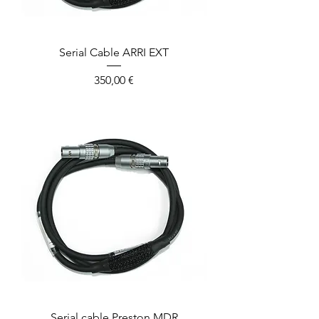
Serial Cable ARRI EXT
Prix
350,00 €
Serial cable Preston MDR