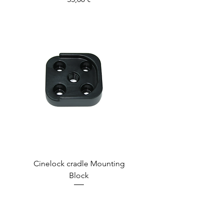
Cinelock cradle Mounting
Block
Prix
55,00 €