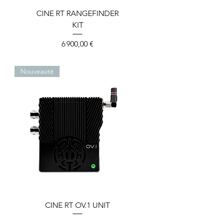
CINE RT RANGEFINDER
KIT
Prix
6 900,00 €
Nouveauté
CINE RT OV.1 UNIT